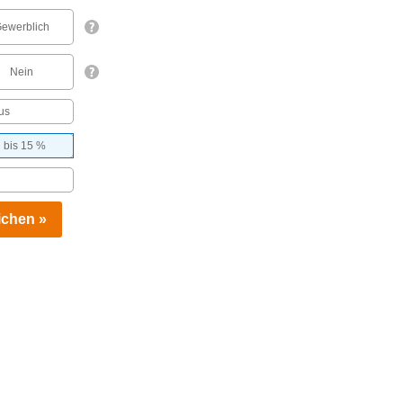
ewerblich
Nein
us
 bis 15 %
eichen »